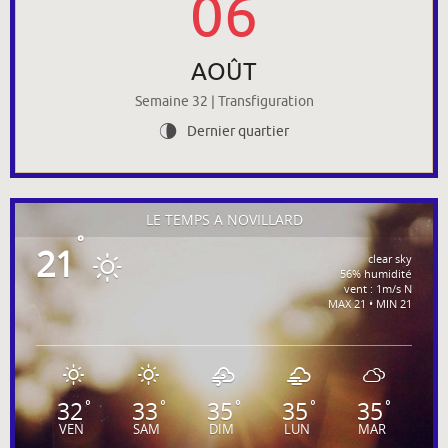
06
AOÛT
Semaine 32 | Transfiguration
Dernier quartier
U
LE TEMPS À NOVILLARD
°
21
clear sky
56% humidité
vent : 1m/s N
MAX 21 • MIN 21
32
33
35
35
35
°
°
°
°
°
VEN
SAM
DIM
LUN
MAR