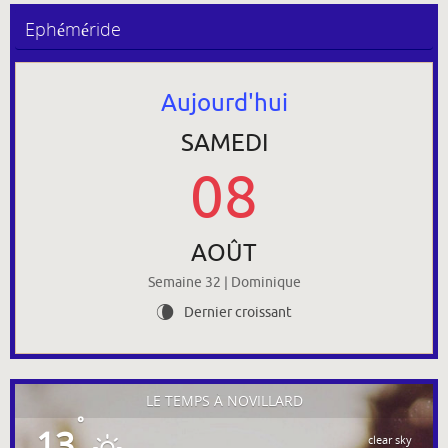
Ephéméride
Aujourd'hui
SAMEDI
08
AOÛT
Semaine 32 | Dominique
Dernier croissant
V
LE TEMPS À NOVILLARD
°
13
clear sky