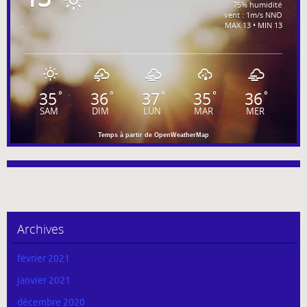
75% humidité
vent : 1m/s NNO
MAX 13 • MIN 13
35
36
37
35
36
°
°
°
°
°
SAM
DIM
LUN
MAR
MER
Temps à partir de OpenWeatherMap
Archives
février 2021
janvier 2021
décembre 2020