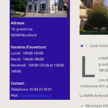
Adresse :
14, grand rue
90340 Novillard
Accueil
Garde d’enf
Horaires d’ouverture :
L
Lundi : 10h00-12h00
a MAM
Mardi : 14h00-18h00
grand 
Vendredi : 10h00-12h30 et 13h00-
18h30
16h00
Lieu 
Contact :
chaleureux afin q
Téléphone: 03 84 23 39 91
Mail:
mairie@novillard.fr
La MAM de Novill
Véronique HU