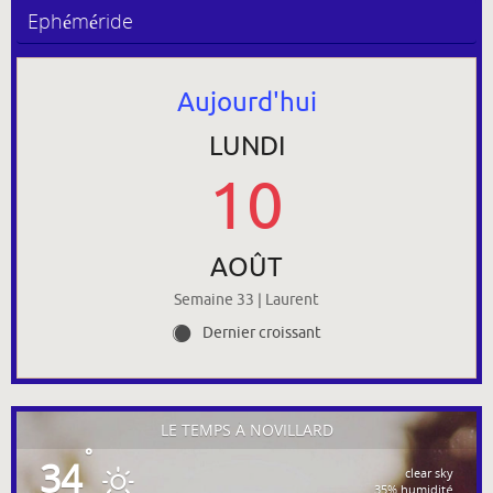
Ephéméride
Aujourd'hui
LUNDI
10
AOÛT
Semaine 33 | Laurent
Dernier croissant
Y
LE TEMPS À NOVILLARD
°
34
clear sky
35% humidité