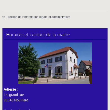
©
Direction de l'information légale et administrative
Horaires et contact de la mairie
Adresse :
14, grand rue
90340 Novillard