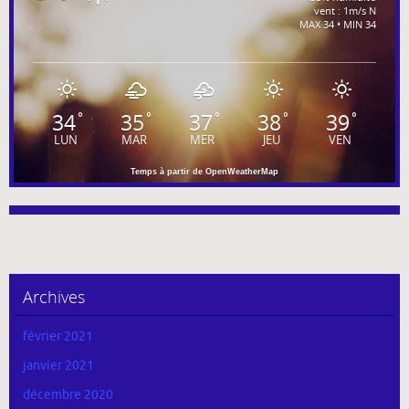
vent : 1m/s N
MAX 34 • MIN 34
34
35
37
38
39
°
°
°
°
°
LUN
MAR
MER
JEU
VEN
Temps à partir de OpenWeatherMap
Archives
février 2021
janvier 2021
décembre 2020