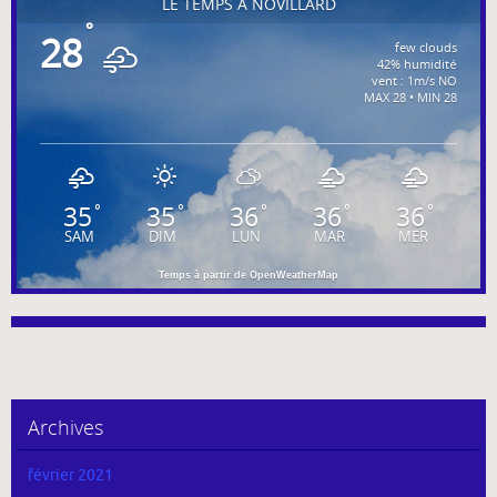
LE TEMPS À NOVILLARD
°
28
few clouds
42% humidité
vent : 1m/s NO
MAX 28 • MIN 28
35
35
36
36
36
°
°
°
°
°
SAM
DIM
LUN
MAR
MER
Temps à partir de OpenWeatherMap
Archives
février 2021