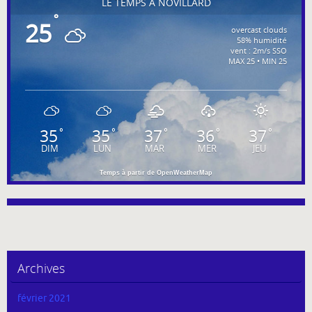
LE TEMPS À NOVILLARD
°
25
overcast clouds
58% humidité
vent : 2m/s SSO
MAX 25 • MIN 25
35
35
37
36
37
°
°
°
°
°
DIM
LUN
MAR
MER
JEU
Temps à partir de OpenWeatherMap
Archives
février 2021