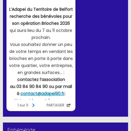
Ephéméride