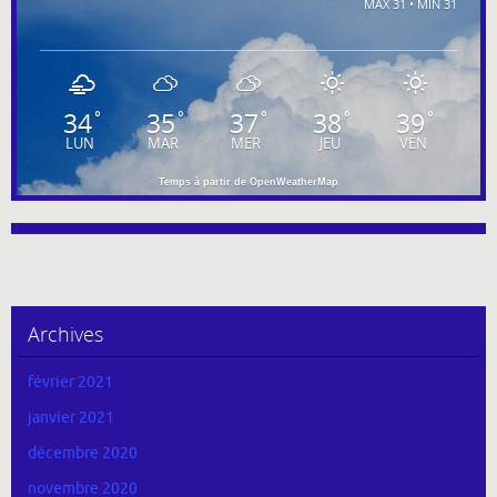
MAX 31 • MIN 31
34
35
37
38
39
°
°
°
°
°
LUN
MAR
MER
JEU
VEN
Temps à partir de OpenWeatherMap
Archives
février 2021
janvier 2021
décembre 2020
novembre 2020