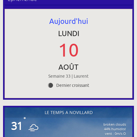
Aujourd'hui
LUNDI
10
AOÛT
Semaine 33 | Laurent
Dernier croissant
Y
LE TEMPS À NOVILLARD
°
31
broken clouds
44% humidité
vent : 0m/s O