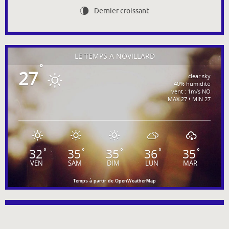
Dernier croissant
V
LE TEMPS À NOVILLARD
°
27
clear sky
40% humidité
vent : 1m/s NO
MAX 27 • MIN 27
32
35
35
36
35
°
°
°
°
°
VEN
SAM
DIM
LUN
MAR
Temps à partir de OpenWeatherMap