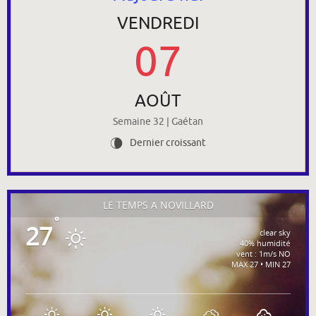
VENDREDI
07
AOÛT
Semaine 32 | Gaétan
Dernier croissant
V
LE TEMPS À NOVILLARD
°
27
clear sky
40% humidité
vent : 1m/s NO
MAX 27 • MIN 27