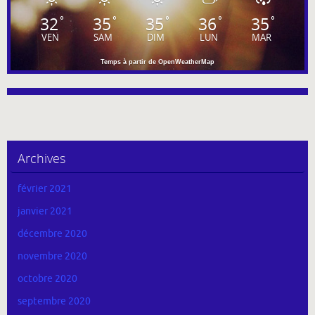
32
35
35
36
35
°
°
°
°
°
VEN
SAM
DIM
LUN
MAR
Temps à partir de OpenWeatherMap
Archives
février 2021
janvier 2021
décembre 2020
novembre 2020
octobre 2020
septembre 2020