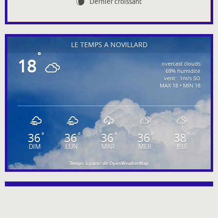
Dernier croissant
W
LE TEMPS À NOVILLARD
°
18
overcast clouds
69% humidité
vent : 1m/s SO
MAX 18 • MIN 18
36
36
36
36
38
°
°
°
°
°
DIM
LUN
MAR
MER
JEU
Temps à partir de OpenWeatherMap