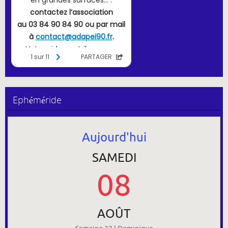
Ephéméride
Aujourd'hui
SAMEDI
08
AOÛT