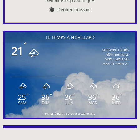
Semaine 32 | Dominique
Dernier croissant
W
LE TEMPS À NOVILLARD
°
21
scattered clouds
60% humidité
vent : 2m/s SO
MAX 21 • MIN 21
25
36
36
36
36
°
°
°
°
°
SAM
DIM
LUN
MAR
MER
Temps à partir de OpenWeatherMap