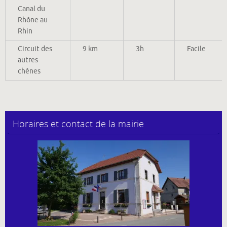
Canal du
Rhône au
Rhin
Circuit des
9 km
3h
Facile
autres
chênes
Horaires et contact de la mairie