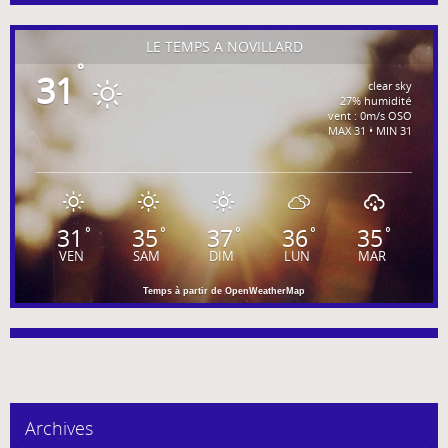
LE TEMPS À NOVILLARD
°
31
clear sky
27% humidité
vent : 0m/s OSO
MAX 31 • MIN 31
31
35
37
36
35
°
°
°
°
°
VEN
SAM
DIM
LUN
MAR
Temps à partir de OpenWeatherMap
Archives