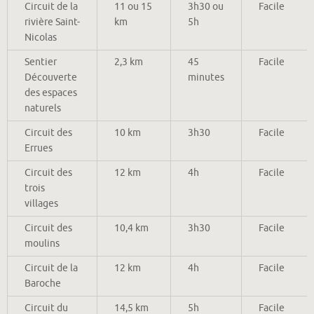
Circuit de la
11 ou 15
3h30 ou
Facile
rivière Saint-
km
5h
Nicolas
Sentier
2,3 km
45
Facile
Découverte
minutes
des espaces
naturels
Circuit des
10 km
3h30
Facile
Errues
Circuit des
12 km
4h
Facile
trois
villages
Circuit des
10,4 km
3h30
Facile
moulins
Circuit de la
12 km
4h
Facile
Baroche
Circuit du
14,5 km
5h
Facile