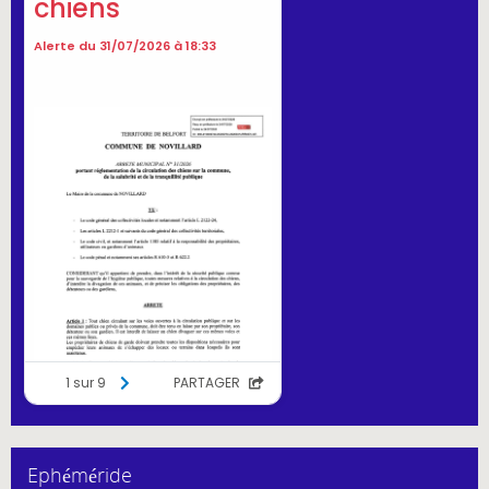
Ephéméride