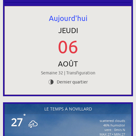
Aujourd'hui
JEUDI
06
AOÛT
Semaine 32 | Transfiguration
Dernier quartier
U
LE TEMPS À NOVILLARD
°
27
scattered clouds
46% humidité
vent : 0m/s N
MAX 27 • MIN 27