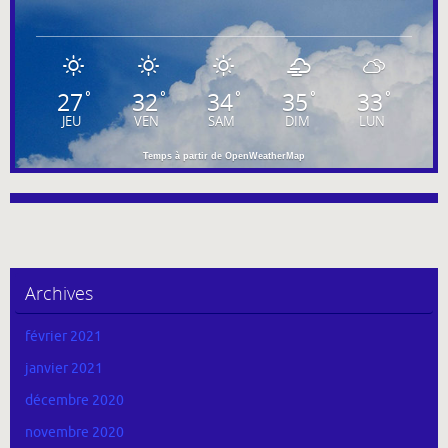
27
32
34
35
33
°
°
°
°
°
JEU
VEN
SAM
DIM
LUN
Temps à partir de OpenWeatherMap
Archives
février 2021
janvier 2021
décembre 2020
novembre 2020