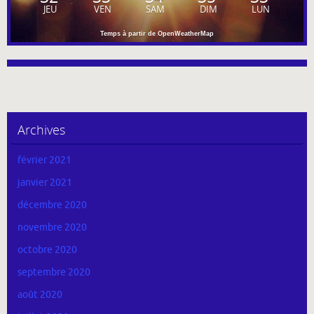
JEU
VEN
SAM
DIM
LUN
Temps à partir de OpenWeatherMap
Archives
février 2021
janvier 2021
décembre 2020
novembre 2020
octobre 2020
septembre 2020
août 2020