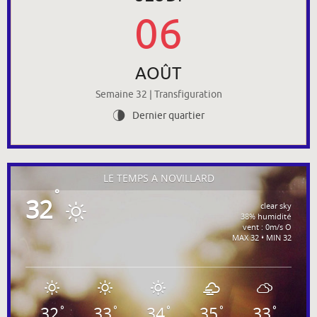
06
AOÛT
Semaine 32 | Transfiguration
Dernier quartier
U
LE TEMPS À NOVILLARD
°
32
clear sky
38% humidité
vent : 0m/s O
MAX 32 • MIN 32
32
33
34
35
33
°
°
°
°
°