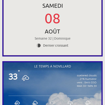
SAMEDI
08
AOÛT
Semaine 32 | Dominique
Dernier croissant
W
LE TEMPS À NOVILLARD
°
33
scattered clouds
21% humidité
vent : 0m/s OSO
MAX 33 • MIN 33