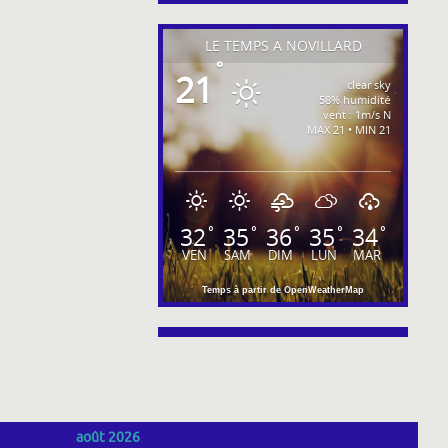
LE TEMPS À NOVILLARD
°
21
clear sky
58% humidité
vent : 1m/s N
MAX 21 • MIN 21
32
35
36
35
34
°
°
°
°
°
VEN
SAM
DIM
LUN
MAR
Temps à partir de OpenWeatherMap
août 2026