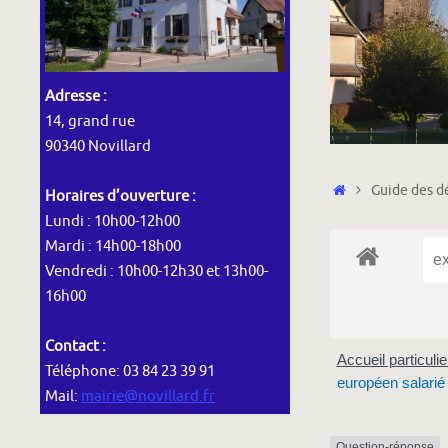
Adresse :
14, grand rue
90340 Novillard
Accueil
Guide des dé
Horaires d’ouverture :
Lundi : 10h00-12h00
Mardi : 14h00-18h00
Vendredi : 10h00-12h30 et 13h00-
16h00
Contact :
Accueil particuli
Téléphone: 03 84 23 39 91
européen salarié 
Mail:
mairie@novillard.fr
Question-réponse