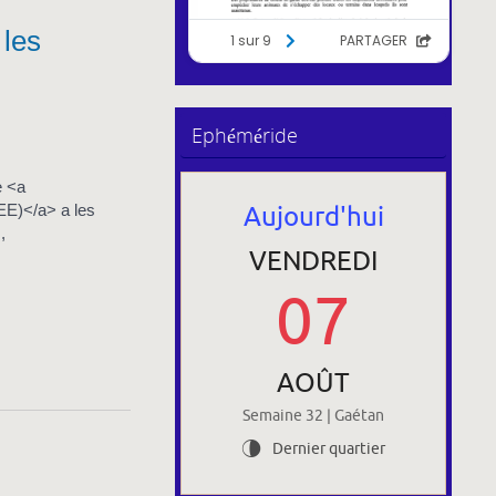
 les
Ephéméride
e <a
Aujourd'hui
EE)</a> a les
,
VENDREDI
07
AOÛT
Semaine 32 | Gaétan
Dernier quartier
U