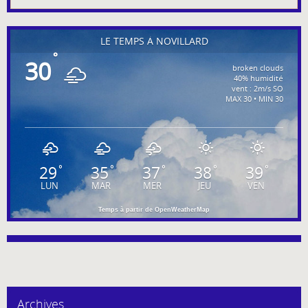
LE TEMPS À NOVILLARD
°
30
broken clouds
40% humidité
vent : 2m/s SO
MAX 30 • MIN 30
29
35
37
38
39
°
°
°
°
°
LUN
MAR
MER
JEU
VEN
Temps à partir de OpenWeatherMap
Archives