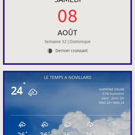
08
AOÛT
Semaine 32 | Dominique
Dernier croissant
W
LE TEMPS À NOVILLARD
°
24
scattered clouds
51% humidité
vent : 2m/s SO
MAX 24 • MIN 24
°
°
°
°
°