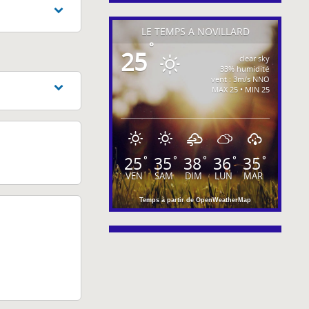
LE TEMPS À NOVILLARD
°
25
clear sky
33% humidité
vent : 3m/s NNO
MAX 25 • MIN 25
25
35
38
36
35
°
°
°
°
°
VEN
SAM
DIM
LUN
MAR
Temps à partir de OpenWeatherMap