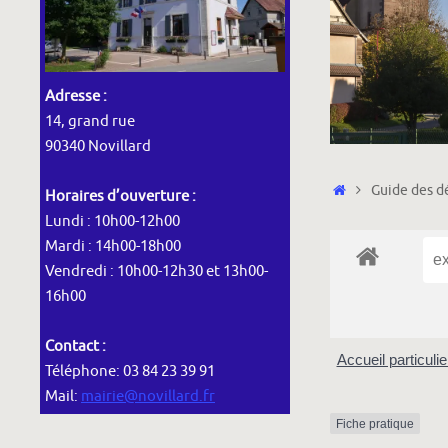
Adresse :
14, grand rue
90340 Novillard
Accueil
Guide des dé
Horaires d’ouverture :
Lundi : 10h00-12h00
Mardi : 14h00-18h00
Vendredi : 10h00-12h30 et 13h00-
16h00
Contact :
Accueil particuli
Téléphone: 03 84 23 39 91
Mail:
mairie@novillard.fr
Fiche pratique