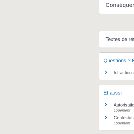
Conséquenc
Textes de ré
Questions ? 
Infraction
Et aussi
Autorisati
Logement
Contestati
Logement