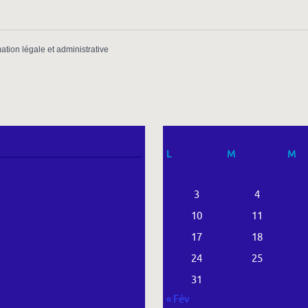
mation légale et administrative
L
M
M
3
4
10
11
17
18
24
25
31
« Fév