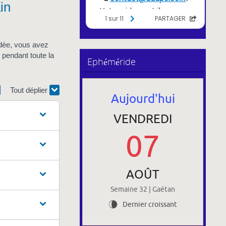
in
rdée, vous avez
u pendant toute la
Ephéméride
Tout déplier
Aujourd'hui
VENDREDI
07
AOÛT
Semaine 32 | Gaétan
Dernier croissant
V