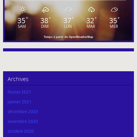
35
38
37
32
35
°
°
°
°
°
SAM
DIM
LUN
MAR
MER
Temps à partir de OpenWeatherMap
Archives
février 2021
janvier 2021
décembre 2020
novembre 2020
octobre 2020