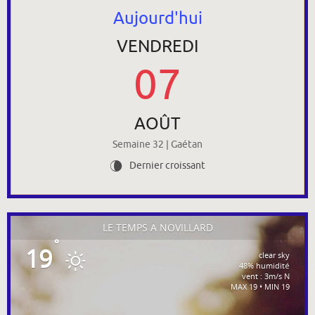
Aujourd'hui
VENDREDI
07
AOÛT
Semaine 32 | Gaétan
Dernier croissant
V
LE TEMPS À NOVILLARD
°
19
clear sky
48% humidité
vent : 3m/s N
MAX 19 • MIN 19