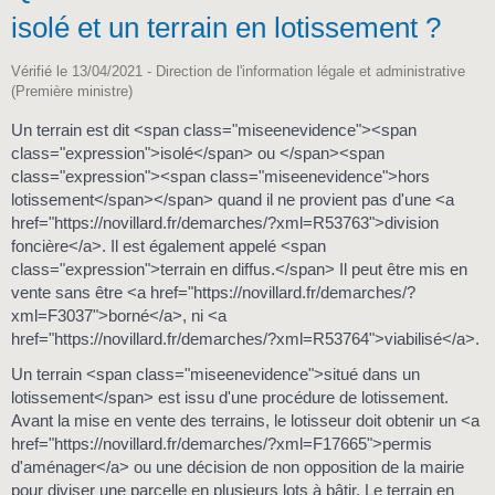
isolé et un terrain en lotissement ?
Vérifié le 13/04/2021 - Direction de l'information légale et administrative
(Première ministre)
Un terrain est dit <span class="miseenevidence"><span
class="expression">isolé</span> ou </span><span
class="expression"><span class="miseenevidence">hors
lotissement</span></span> quand il ne provient pas d'une <a
href="https://novillard.fr/demarches/?xml=R53763">division
foncière</a>. Il est également appelé <span
class="expression">terrain en diffus.</span> Il peut être mis en
vente sans être <a href="https://novillard.fr/demarches/?
xml=F3037">borné</a>, ni <a
href="https://novillard.fr/demarches/?xml=R53764">viabilisé</a>.
Un terrain <span class="miseenevidence">situé dans un
lotissement</span> est issu d'une procédure de lotissement.
Avant la mise en vente des terrains, le lotisseur doit obtenir un <a
href="https://novillard.fr/demarches/?xml=F17665">permis
d'aménager</a> ou une décision de non opposition de la mairie
pour diviser une parcelle en plusieurs lots à bâtir. Le terrain en