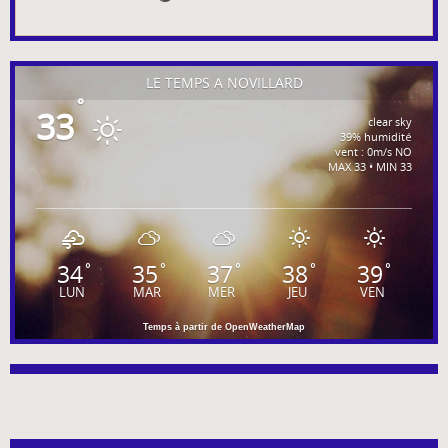
LE TEMPS À NOVILLARD
°
33
clear sky
39% humidité
vent : 0m/s NO
MAX 33 • MIN 33
34
35
37
38
39
°
°
°
°
°
LUN
MAR
MER
JEU
VEN
Temps à partir de OpenWeatherMap