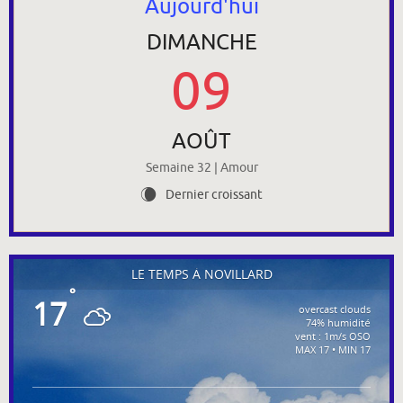
Aujourd'hui
DIMANCHE
09
AOÛT
Semaine 32 | Amour
Dernier croissant
W
LE TEMPS À NOVILLARD
°
17
overcast clouds
74% humidité
vent : 1m/s OSO
MAX 17 • MIN 17