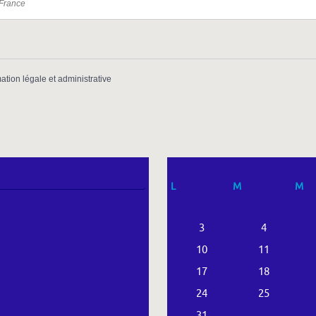
 France
mation légale et administrative
L
M
M
3
4
10
11
17
18
24
25
31