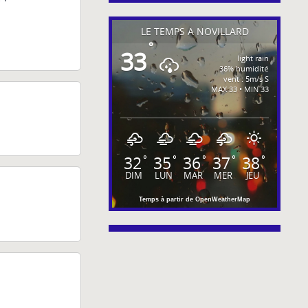
LE TEMPS À NOVILLARD
°
33
light rain
36% humidité
vent : 5m/s S
MAX 33 • MIN 33
32
35
36
37
38
°
°
°
°
°
DIM
LUN
MAR
MER
JEU
Temps à partir de OpenWeatherMap