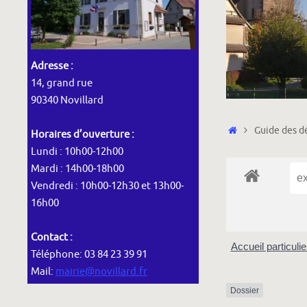
Adresse :
14, grand rue
90340 Novillard
Accueil
Guide des dé
Horaires d’ouverture :
Lundi : 10h00-12h00
Mardi : 14h00-18h00
Vendredi : 10h00-12h30 et 13h00-
16h00
Contact :
Accueil particuli
Téléphone: 03 84 23 39 91
Mail:
mairie@novillard.fr
Dossier