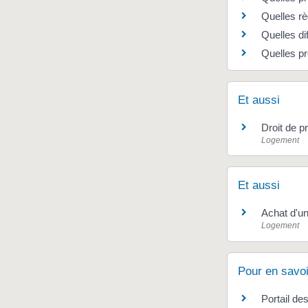
Quelles rè
Quelles di
Quelles pr
Et aussi
Droit de 
Logement
Et aussi
Achat d'u
Logement
Pour en savoi
Portail de