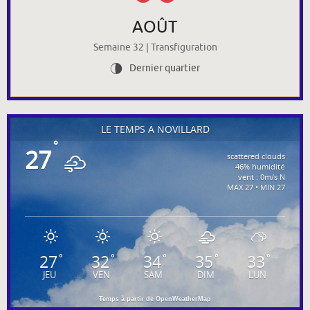
AOÛT
Semaine 32 | Transfiguration
Dernier quartier
U
LE TEMPS À NOVILLARD
°
27
scattered clouds
46% humidité
vent : 0m/s N
MAX 27 • MIN 27
27
32
34
35
33
°
°
°
°
°
JEU
VEN
SAM
DIM
LUN
Temps à partir de OpenWeatherMap