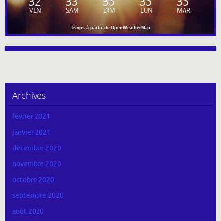
32
33
35
35
35
VEN
SAM
DIM
LUN
MAR
Temps à partir de OpenWeatherMap
Archives
février 2021
janvier 2021
décembre 2020
novembre 2020
octobre 2020
septembre 2020
août 2020