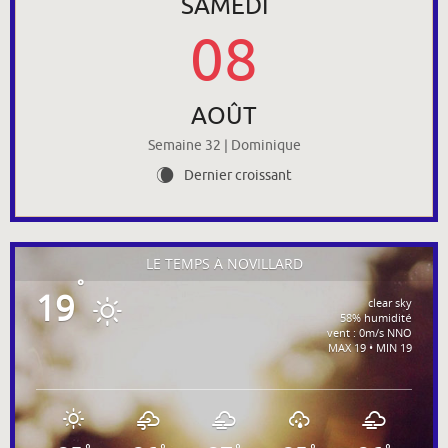
SAMEDI
08
AOÛT
Semaine 32 | Dominique
Dernier croissant
W
LE TEMPS À NOVILLARD
°
19
clear sky
58% humidité
vent : 0m/s NNO
MAX 19 • MIN 19