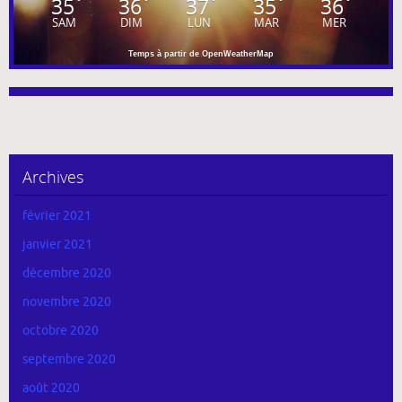
35
36
37
35
36
°
°
°
°
°
SAM
DIM
LUN
MAR
MER
Temps à partir de OpenWeatherMap
Archives
février 2021
janvier 2021
décembre 2020
novembre 2020
octobre 2020
septembre 2020
août 2020