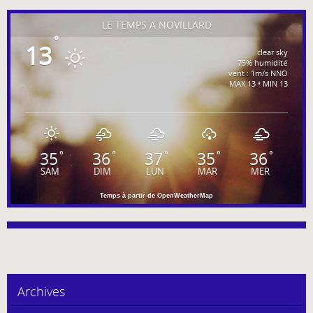
LE TEMPS À NOVILLARD
°
13
clear sky
75% humidité
vent : 1m/s NNO
MAX 13 • MIN 13
35
36
37
35
36
°
°
°
°
°
SAM
DIM
LUN
MAR
MER
Temps à partir de OpenWeatherMap
Archives