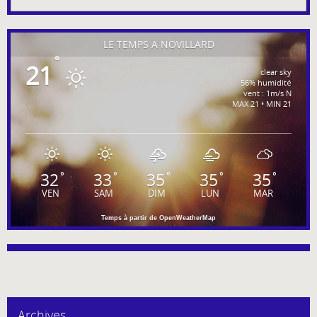
LE TEMPS À NOVILLARD
°
21
clear sky
56% humidité
vent : 1m/s N
MAX 21 • MIN 21
32
33
35
35
35
°
°
°
°
°
VEN
SAM
DIM
LUN
MAR
Temps à partir de OpenWeatherMap
Archives