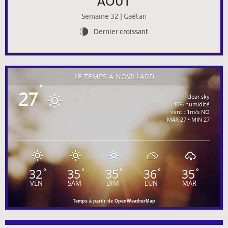
AOÛT
Semaine 32 | Gaétan
Dernier croissant
V
LE TEMPS À NOVILLARD
°
27
clear sky
40% humidité
vent : 1m/s NO
MAX 27 • MIN 27
32
35
35
36
35
°
°
°
°
°
VEN
SAM
DIM
LUN
MAR
Temps à partir de OpenWeatherMap