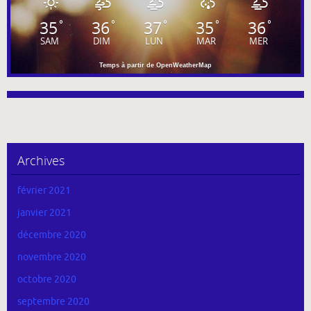
35
36
37
35
36
°
°
°
°
°
SAM
DIM
LUN
MAR
MER
Temps à partir de OpenWeatherMap
Archives
février 2021
janvier 2021
décembre 2020
novembre 2020
octobre 2020
septembre 2020