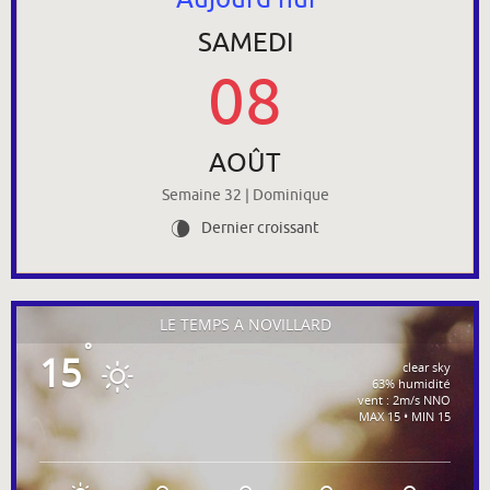
SAMEDI
08
AOÛT
Semaine 32 | Dominique
Dernier croissant
V
LE TEMPS À NOVILLARD
°
15
clear sky
63% humidité
vent : 2m/s NNO
MAX 15 • MIN 15