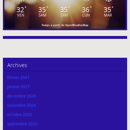
32
35
35
36
35
°
°
°
°
°
VEN
SAM
DIM
LUN
MAR
Temps à partir de OpenWeatherMap
Archives
février 2021
janvier 2021
décembre 2020
novembre 2020
octobre 2020
septembre 2020