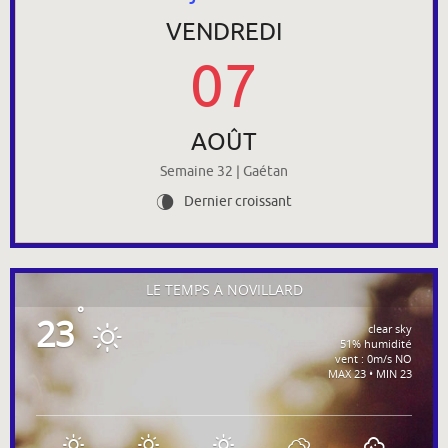
VENDREDI
07
AOÛT
Semaine 32 | Gaétan
Dernier croissant
V
LE TEMPS À NOVILLARD
°
23
clear sky
51% humidité
vent : 0m/s NO
MAX 23 • MIN 23