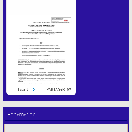
Ephéméride