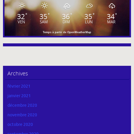
32
35
36
35
34
°
°
°
°
°
VEN
SAM
DIM
LUN
MAR
Temps à partir de OpenWeatherMap
Archives
février 2021
janvier 2021
décembre 2020
novembre 2020
octobre 2020