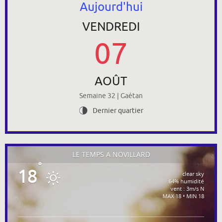
Aujourd'hui
VENDREDI
07
AOÛT
Semaine 32 | Gaétan
Dernier quartier
U
LE TEMPS À NOVILLARD
°
18
clear sky
64% humidité
vent : 3m/s N
MAX 18 • MIN 18