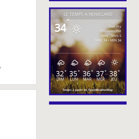
LE TEMPS À NOVILLARD
°
34
clear sky
30% humidité
vent : 5m/s S
MAX 34 • MIN 34
?
32
35
36
37
38
°
°
°
°
°
DIM
LUN
MAR
MER
JEU
Temps à partir de OpenWeatherMap