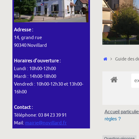
Adresse :
14, grand rue
90340 Novillard
Accueil
Guide des dé
Horaires d’ouverture :
Lundi : 10h00-12h00
Mardi : 14h00-18h00
Vendredi : 10h00-12h30 et 13h00-
16h00
Contact :
Accueil particuli
Téléphone: 03 84 23 39 91
règles ?
Mail:
mairie@novillard.fr
Question-réponse