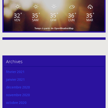
32
35
35
36
35
°
°
°
°
°
VEN
SAM
DIM
LUN
MAR
Temps à partir de OpenWeatherMap
Archives
février 2021
janvier 2021
décembre 2020
novembre 2020
octobre 2020