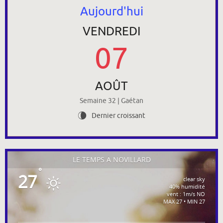
Aujourd'hui
VENDREDI
07
AOÛT
Semaine 32 | Gaétan
Dernier croissant
V
LE TEMPS À NOVILLARD
°
27
clear sky
40% humidité
vent : 1m/s NO
MAX 27 • MIN 27