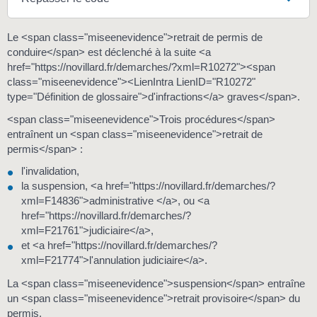
Le <span class="miseenevidence">retrait de permis de
conduire</span> est déclenché à la suite <a
href="https://novillard.fr/demarches/?xml=R10272"><span
class="miseenevidence"><LienIntra LienID="R10272"
type="Définition de glossaire">d'infractions</a> graves</span>.
<span class="miseenevidence">Trois procédures</span>
entraînent un <span class="miseenevidence">retrait de
permis</span> :
l'invalidation,
la suspension, <a href="https://novillard.fr/demarches/?
xml=F14836">administrative </a>, ou <a
href="https://novillard.fr/demarches/?
xml=F21761">judiciaire</a>,
et <a href="https://novillard.fr/demarches/?
xml=F21774">l'annulation judiciaire</a>.
La <span class="miseenevidence">suspension</span> entraîne
un <span class="miseenevidence">retrait provisoire</span> du
permis.