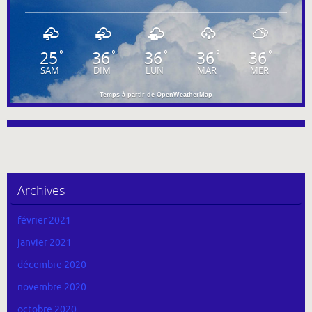
25
36
36
36
36
°
°
°
°
°
SAM
DIM
LUN
MAR
MER
Temps à partir de OpenWeatherMap
Archives
février 2021
janvier 2021
décembre 2020
novembre 2020
octobre 2020