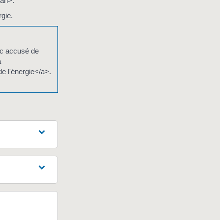
pan>.
gie.
vec accusé de
a
e l'énergie</a>.