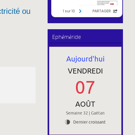
ricité ou
Ephéméride
Aujourd'hui
VENDREDI
07
AOÛT
Semaine 32 | Gaétan
Dernier croissant
V