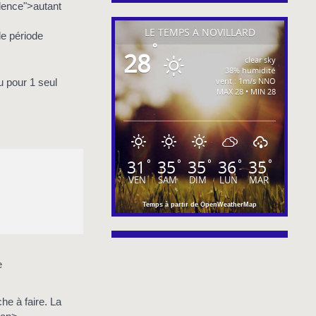
dence">autant
LE TEMPS À NOVILLARD
de période
°
28
clear sky
38% humidité
vent : 1m/s NNO
ou pour 1 seul
MAX 28 • MIN 28
31
35
35
36
35
°
°
°
°
°
VEN
SAM
DIM
LUN
MAR
Temps à partir de OpenWeatherMap
e
he à faire. La