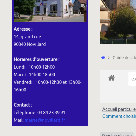
Adresse :
14, grand rue
90340 Novillard
Accueil
Guide des dé
Horaires d’ouverture :
Lundi : 10h00-12h00
Mardi : 14h00-18h00
Vendredi : 10h00-12h30 et 13h00-
16h00
Contact :
Accueil particuli
Téléphone: 03 84 23 39 91
Comment choisir 
Mail:
mairie@novillard.fr
Question-réponse