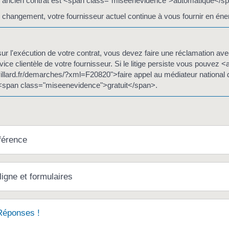
tre ancien contrat est <span class="miseenevidence">automatique</s
 changement, votre fournisseur actuel continue à vous fournir en éner
 sur l'exécution de votre contrat, vous devez faire une réclamation a
vice clientèle de votre fournisseur. Si le litige persiste vous pouvez <
villard.fr/demarches/?xml=F20820">faire appel au médiateur national d
<span class="miseenevidence">gratuit</span>.
férence
ligne et formulaires
Réponses !