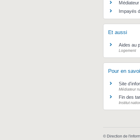
Médiateur 
Impayés de
Et aussi
Aides au p
Logement
Pour en savoi
Site d'inf
Médiateur na
Fin des ta
Institut nat
©
Direction de l'infor