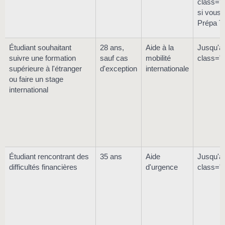
class="
si vous 
Prépa Ta
Étudiant souhaitant
28 ans,
Aide à la
Jusqu'à
suivre une formation
sauf cas
mobilité
class="
supérieure à l'étranger
d'exception
internationale
ou faire un stage
international
Étudiant rencontrant des
35 ans
Aide
Jusqu'à
difficultés financières
d'urgence
class="