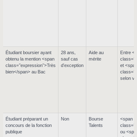
Étudiant boursier ayant
28 ans,
Aide au
Entre <
obtenu la mention <span
sauf cas
mérite
class="
class="expression">Très
d'exception
et <spa
bien</span> au Bac
class="
selon vo
Étudiant préparant un
Non
Bourse
<span
concours de la fonction
Talents
class="
publique
ou <spa