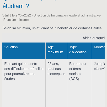
étudiant ?
Vérifié le 27/07/2022 - Direction de l'information légale et administrative
(Première ministre)
Selon sa situation, un étudiant peut bénéficier de certaines aides.
Aides auxquelle
Situation
Âge
Type
Montant 
maximum
d'allocation
Étudiant qui rencontre
28 ans,
Bourse sur
Jusqu'à
des difficultés matérielles
sauf cas
critères
class="
pour poursuivre ses
d’exception
sociaux
études
(BCS)