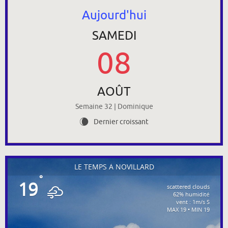
Aujourd'hui
SAMEDI
08
AOÛT
Semaine 32 | Dominique
Dernier croissant
W
LE TEMPS À NOVILLARD
°
19
scattered clouds
62% humidité
vent : 1m/s S
MAX 19 • MIN 19