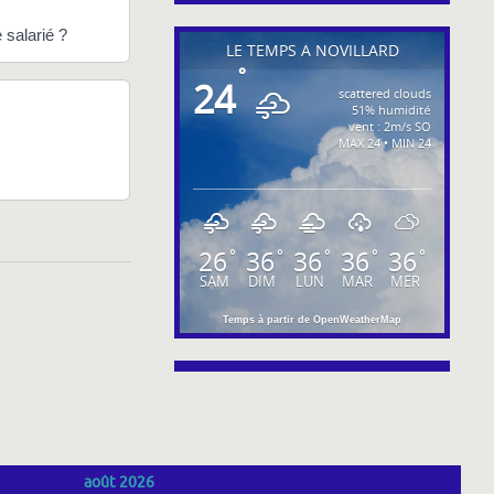
 salarié ?
LE TEMPS À NOVILLARD
°
24
scattered clouds
51% humidité
vent : 2m/s SO
MAX 24 • MIN 24
26
36
36
36
36
°
°
°
°
°
SAM
DIM
LUN
MAR
MER
Temps à partir de OpenWeatherMap
août 2026