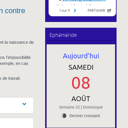
on contre
Ephéméride
ent la naissance de
Aujourd'hui
s l'impossibilité
 exemple, en cas
SAMEDI
08
 de travail.
AOÛT
Semaine 32 | Dominique
Dernier croissant
W