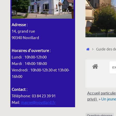
Adresse :
14, grand rue
90340 Novillard
Accueil
Guide des dé
Horaires d’ouverture :
Lundi : 10h00-12h00
Mardi : 14h00-18h00
Vendredi : 10h00-12h30 et 13h00-
16h00
Contact :
Accueil particuli
Téléphone: 03 84 23 39 91
privé)
Un jeune 
>
Mail:
mairie@novillard.fr
Question-réponse