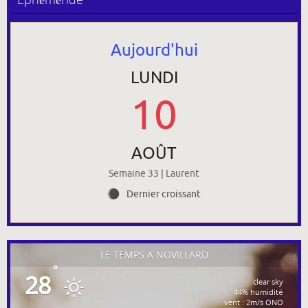
Aujourd'hui
LUNDI
10
AOÛT
Semaine 33 | Laurent
Dernier croissant
Y
LE TEMPS À NOVILLARD
°
28
clear sky
44% humidité
vent : 2m/s ONO