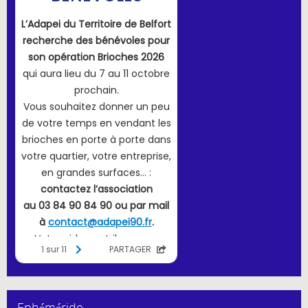
Ephéméride