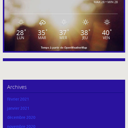
MAX 28 • MIN 28
28
35
37
38
40
°
°
°
°
°
LUN
MAR
MER
JEU
VEN
Temps à partir de OpenWeatherMap
Archives
février 2021
janvier 2021
décembre 2020
novembre 2020