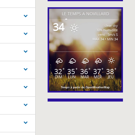
LE TEMPS À NOVILLARD
°
34
clear sky
30% humidité
vent : 5m/s S
MAX 34 • MIN 34
32
35
36
37
38
°
°
°
°
°
DIM
LUN
MAR
MER
JEU
Temps à partir de OpenWeatherMap