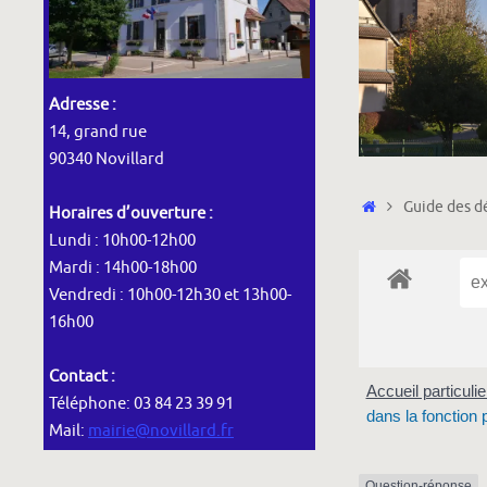
Adresse :
14, grand rue
90340 Novillard
Accueil
Guide des dé
Horaires d’ouverture :
Lundi : 10h00-12h00
Mardi : 14h00-18h00
Vendredi : 10h00-12h30 et 13h00-
16h00
Contact :
Accueil particuli
Téléphone: 03 84 23 39 91
dans la fonction 
Mail:
mairie@novillard.fr
Question-réponse