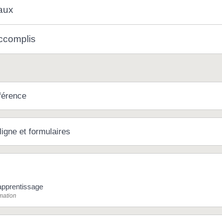
iaux
ccomplis
férence
ligne et formulaires
apprentissage
rmation