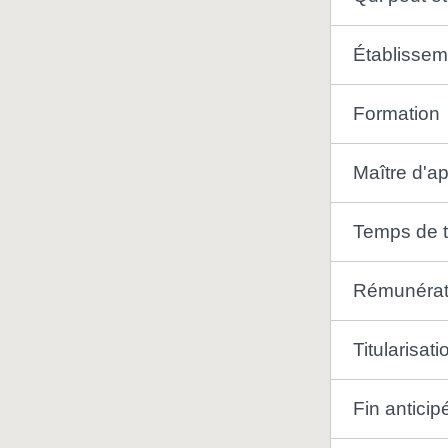
Établissem
Formation
Maître d'a
Temps de t
Rémunérat
Titularisat
Fin anticip