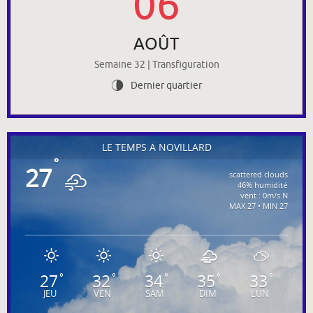
06
AOÛT
Semaine 32 | Transfiguration
Dernier quartier
U
LE TEMPS À NOVILLARD
°
27
scattered clouds
46% humidité
vent : 0m/s N
MAX 27 • MIN 27
27
32
34
35
33
°
°
°
°
°
JEU
VEN
SAM
DIM
LUN