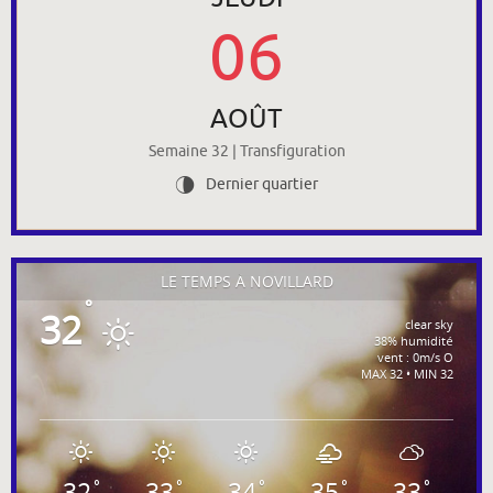
06
AOÛT
Semaine 32 | Transfiguration
Dernier quartier
U
LE TEMPS À NOVILLARD
°
32
clear sky
38% humidité
vent : 0m/s O
MAX 32 • MIN 32
32
33
34
35
33
°
°
°
°
°