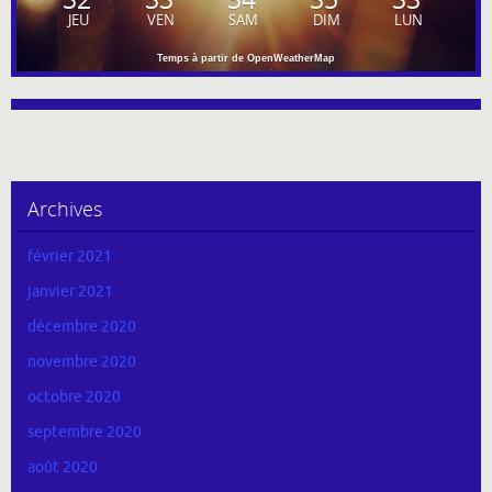
JEU
VEN
SAM
DIM
LUN
Temps à partir de OpenWeatherMap
Archives
février 2021
janvier 2021
décembre 2020
novembre 2020
octobre 2020
septembre 2020
août 2020