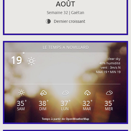
AOÛT
Semaine 32 | Gaétan
Dernier croissant
V
LE TEMPS À NOVILLARD
°
19
clear sky
48% humidité
vent : 3m/s N
MAX 19 • MIN 19
35
38
37
32
35
°
°
°
°
°
SAM
DIM
LUN
MAR
MER
Temps à partir de OpenWeatherMap