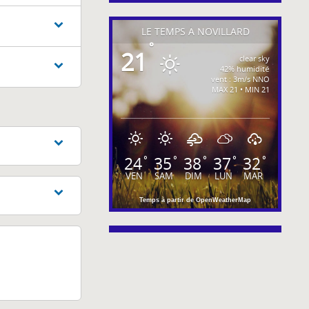
LE TEMPS À NOVILLARD
°
21
clear sky
42% humidité
vent : 3m/s NNO
MAX 21 • MIN 21
24
35
38
37
32
°
°
°
°
°
VEN
SAM
DIM
LUN
MAR
Temps à partir de OpenWeatherMap