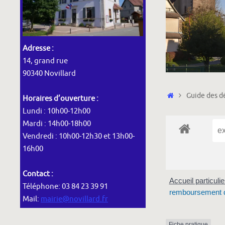
Adresse :
14, grand rue
90340 Novillard
Accueil
Guide des dé
Horaires d’ouverture :
Lundi : 10h00-12h00
Mardi : 14h00-18h00
Vendredi : 10h00-12h30 et 13h00-
16h00
Contact :
Accueil particuli
Téléphone: 03 84 23 39 91
remboursement de
Mail:
mairie@novillard.fr
Fiche pratique