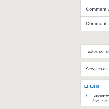
Comment vo
Comment co
Textes de ré
Services en 
Et aussi
Surendett
Argent - Im