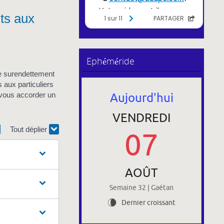
ts aux
Ephéméride
de surendettement
 aux particuliers
Aujourd'hui
 vous accorder un
VENDREDI
Tout déplier
07
AOÛT
Semaine 32 | Gaétan
Dernier croissant
V