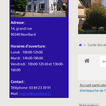
Adresse :
14, grand rue
90340 Novillard
Accueil
Guide des dé
Horaires d’ouverture :
Lundi : 10h00-12h00
Mardi : 14h00-18h00
Vendredi : 10h00-12h30 et 13h00-
16h00
Contact :
Accueil particuli
Téléphone: 03 84 23 39 91
d'embauche de l'
Mail:
mairie@novillard.fr
Fiche pratique