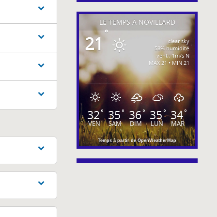
LE TEMPS À NOVILLARD
°
21
clear sky
58% humidité
vent : 1m/s N
MAX 21 • MIN 21
32
35
36
35
34
°
°
°
°
°
VEN
SAM
DIM
LUN
MAR
Temps à partir de OpenWeatherMap