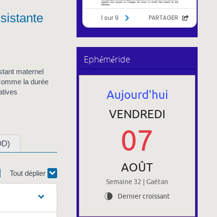
ssistante
Ephéméride
istant maternel
t comme la durée
Aujourd'hui
atives
VENDREDI
07
DD)
AOÛT
Tout déplier
Semaine 32 | Gaétan
Dernier croissant
V