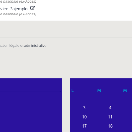
e nationale (ex-Acoss)
rvice Pajemploi
e nationale (ex-Acoss)
mation légale et administrative
L
M
M
3
4
10
11
17
18