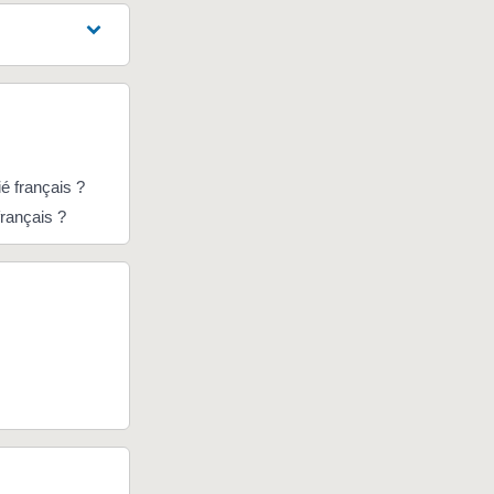
é français ?
français ?