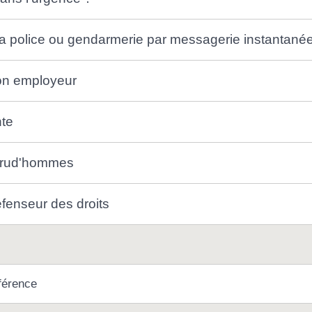
la police ou gendarmerie par messagerie instantané
on employeur
nte
 prud'hommes
éfenseur des droits
férence