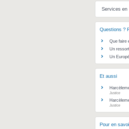
Services en 
Questions ? 
Que faire 
Un ressort
Un Europée
Et aussi
Harcèleme
Justice
Harcèlemen
Justice
Pour en savoi