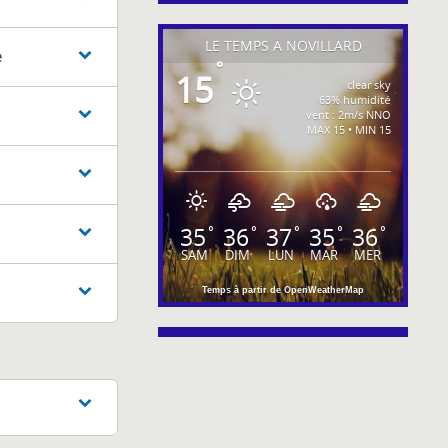
LE TEMPS À NOVILLARD
e
°
15
clear sky
63% humidité
vent : 2m/s NNO
MAX 15 • MIN 15
35
36
37
35
36
°
°
°
°
°
SAM
DIM
LUN
MAR
MER
Temps à partir de OpenWeatherMap