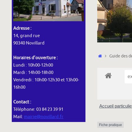
Adresse :
14, grand rue
90340 Novillard
Accueil
Guide des dé
Horaires d’ouverture :
Lundi : 10h00-12h00
Mardi : 14h00-18h00
Vendredi : 10h00-12h30 et 13h00-
16h00
Contact :
Accueil particuli
Téléphone: 03 84 23 39 91
Mail:
mairie@novillard.fr
Fiche pratique