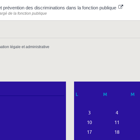
et prévention des discriminations dans la fonction publique
argé de la fonction publique
mation légale et administrative
L
M
M
3
4
10
11
17
18