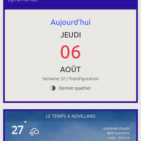
Aujourd'hui
JEUDI
06
AOÛT
Semaine 32 | Transfiguration
Dernier quartier
U
LE TEMPS À NOVILLARD
°
27
scattered clouds
46% humidité
vent : 0m/s N