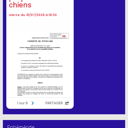
Ephéméride