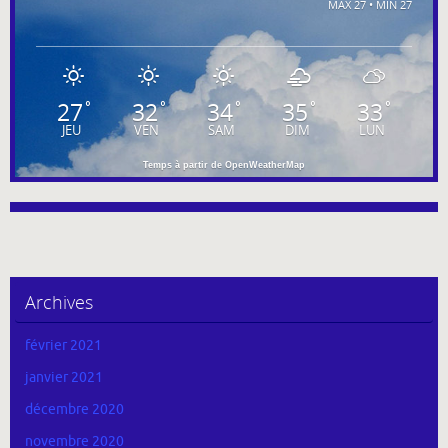
MAX 27 • MIN 27
27
32
34
35
33
°
°
°
°
°
JEU
VEN
SAM
DIM
LUN
Temps à partir de OpenWeatherMap
Archives
février 2021
janvier 2021
décembre 2020
novembre 2020