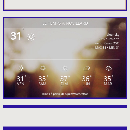
LE TEMPS À NOVILLARD
°
31
clear sky
27% humidité
vent : 0m/s OSO
MAX 31 • MIN 31
31
35
37
36
35
°
°
°
°
°
VEN
SAM
DIM
LUN
MAR
Temps à partir de OpenWeatherMap