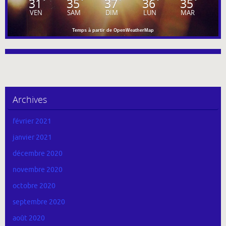
31
35
37
36
35
°
°
°
°
°
VEN
SAM
DIM
LUN
MAR
Temps à partir de OpenWeatherMap
Archives
février 2021
janvier 2021
décembre 2020
novembre 2020
octobre 2020
septembre 2020
août 2020