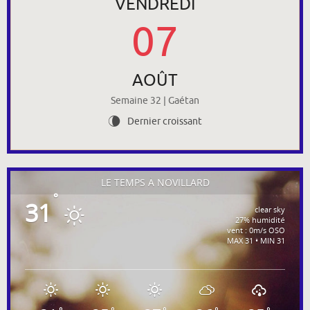
VENDREDI
07
AOÛT
Semaine 32 | Gaétan
Dernier croissant
V
LE TEMPS À NOVILLARD
°
31
clear sky
27% humidité
vent : 0m/s OSO
MAX 31 • MIN 31