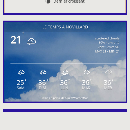
Dernier croissant
W
LE TEMPS À NOVILLARD
°
21
scattered clouds
60% humidité
vent : 2m/s SO
MAX 21 • MIN 21
25
36
36
36
36
°
°
°
°
°
SAM
DIM
LUN
MAR
MER
Temps à partir de OpenWeatherMap